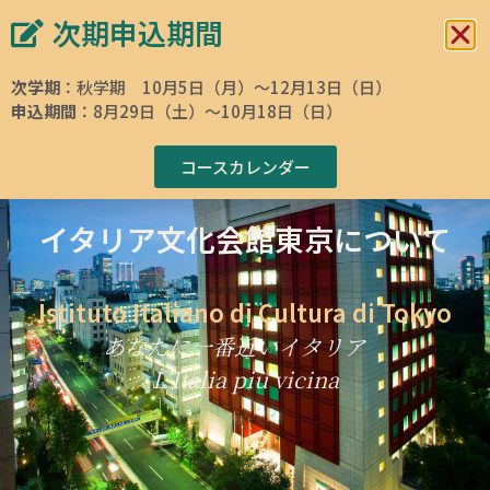
次期申込期間
イタリア文化会館 東京
イタリア語学校
次学期
：秋学期 10月5日（月）～12月13日（日）
申込期間
：8月29日（土）～10月18日（日）
ホームページ
»
イタリア文化会館
»
イタリア文化会館 東京について
コースカレンダー
イタリア文化会館東京について
Istituto Italiano di Cultura di Tokyo
あなたに一番近いイタリア
L’Italia più vicina