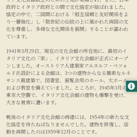
政府とイタリア政府との間で文化協定が結ばれました。
協定の中で、二国間における「相互信頼と友好関係をよ
り一層強化」し「数世紀の伝統の上に築かれた両国の文
化を尊重し、多様な文化関係を展開」することが謳われ
ています。
1941年3月29日、現在の文化会館の所在地に、最初のイ
タリア文化の「家」、イタリア文化会館が正式にオープ
ンしました。オーストリア人建築家アルヌルフ・ペツォ
ルド氏設計による会館は、3つの建物からなる簡素なルネ
サンス風建築で、図書室、展覧会用のホール、大ホール
および教室を備えていました。ところが、1945年3月の
東京大空襲で、イタリア文化会館の建物も爆撃を受け、
大きな被害に遭います。
戦後のイタリア文化会館の再建には、1954年の新たな文
化協定を待たねばなりませんでした。建物を修復し、活
動を再開したのは1959年12月のことです。