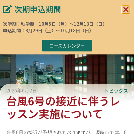
次期申込期間
イタリア文化会館 東京
イタリア語学校
次学期
：秋学期 10月5日（月）～12月13日（日）
申込期間
：8月29日（土）～10月18日（日）
ホームページ
»
ニュース
»
台風6号の接近に伴うレッスン実施について
コースカレンダー
2026年6月2日
トピックス
台風6号の接近に伴うレ
ッスン実施について
台風6号の接近が予想されておりますが、現時点では、6