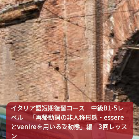
イタリア語短期復習コース 中級B1-5レ
ベル 「再帰動詞の非人称形態・essere
とvenireを用いる受動態」編 3回レッス
ン