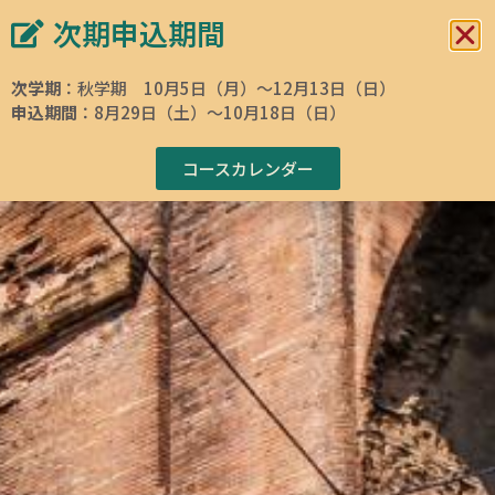
次期申込期間
イタリア文化会館 東京
イタリア語学校
次学期
：秋学期 10月5日（月）～12月13日（日）
申込期間
：8月29日（土）～10月18日（日）
ホームページ
»
イタリア語・イタリア文化コース検索
»
Courses
»
イタリア
語
»
イタリア語短期復習コース 中級B1-5レベル 「再帰動詞の非人称形
態・essereとvenireを用いる受動態」編 3回レッスン
コースカレンダー