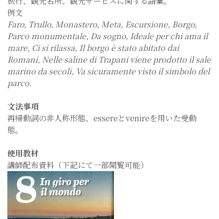
旅行、観光名所、観光サービスに関する語彙。
例文
Faro, Trullo, Monastero, Meta, Escursione, Borgo,
Parco monumentale, Da sogno, Ideale per chi ama il
mare, Ci si rilassa, Il borgo è stato abitato dai
Romani, Nelle saline di Trapani viene prodotto il sale
marino da secoli, Va sicuramente visto il simbolo del
parco.
文法事項
再帰動詞の非人称形態、essereとvenireを用いた受動
態。
使用教材
講師配布資料（下記にて一部閲覧可能）