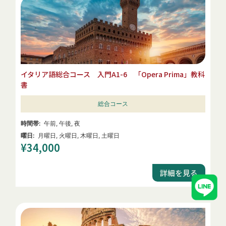
イタリア語総合コース 入門A1-6 「Opera Prima」教科
書
総合コース
午前
,
午後
,
夜
月曜日
,
火曜日
,
木曜日
,
土曜日
¥
34,000
詳細を見る
LINE