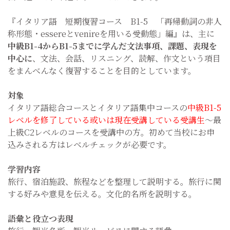
『イタリア語 短期復習コース B1-5 「再帰動詞の非人
称形態・essereとvenireを用いる受動態」編』は、主に
中級B1-4からB1-5までに学んだ文法事項、課題、表現を
中心に
、文法、会話、リスニング、読解、作文という項目
をまんべんなく復習することを目的としています。
対象
イタリア語総合コースとイタリア語集中コースの
中級B1-5
レベルを修了している或いは現在受講している受講生
～最
上級C2レベルのコースを受講中の方。初めて当校にお申
込みされる方はレベルチェックが必要です。
学習内容
旅行、宿泊施設、旅程などを整理して説明する。旅行に関
する好みや意見を伝える。文化的名所を説明する。
語彙と役立つ表現