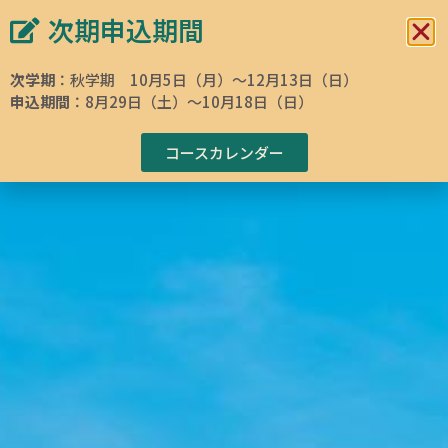
次期申込期間
イタリア文化会館 東京
イタリア語学校
次学期
：秋学期 10月5日（月）～12月13日（日）
申込期間
：8月29日（土）～10月18日（日）
ホームページ
»
イタリア語・イタリア文化コース検索
»
Courses
»
イタリア
語
»
イタリア語短期復習コース 中級B1-7レベル 「受動態・接続詞（因
果・理由）・dopo+不定詞の複合形」編 3回レッスン
コースカレンダー