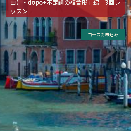
由）・dopo+不定詞の複合形」編 3回レ
ッスン
コースお申込み