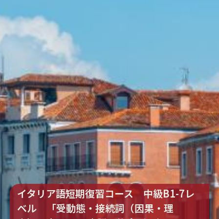
イタリア語短期復習コース 中級B1-7レ
ベル 「受動態・接続詞（因果・理