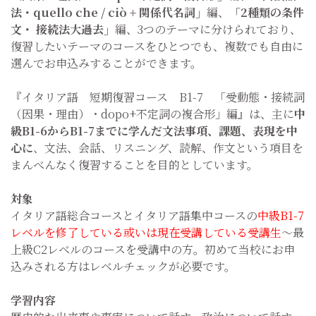
法・quello che / ciò + 関係代名詞」
編、
「2種類の条件
文・ 接続法大過去」
編、3つのテーマに分けられており、
復習したいテーマのコースをひとつでも、複数でも自由に
選んでお申込みすることができます。
『イタリア語 短期復習コース B1-7 「受動態・接続詞
（因果・理由）・dopo+不定詞の複合形」編』は、主に
中
級B1-6からB1-7までに学んだ文法事項、課題、表現を中
心に
、文法、会話、リスニング、読解、作文という項目を
まんべんなく復習することを目的としています。
対象
イタリア語総合コースとイタリア語集中コースの
中級B1-7
レベルを修了している或いは現在受講している受講生
～最
上級C2レベルのコースを受講中の方。初めて当校にお申
込みされる方はレベルチェックが必要です。
学習内容