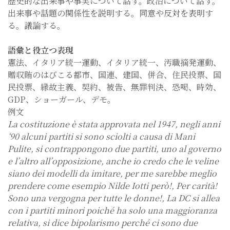
歴史的な出来事や事実について話す。政治について話す。
出来事や話題の関係性を説明する。同意や反対を表明す
る。議論する。
語彙と役立つ表現
憲法、イタリア統一運動、イタリア統一、汚職摘発運動、
贈収賄のはびこる都市、国連、建国、併合、住民投票、国
民投票、縁故主義、契約、被告、無罪判決、恐喝、時効、
GDP、ショーガール、デモ。
例文
La costituzione è stata approvata nel 1947, negli anni
‘90 alcuni partiti si sono sciolti a causa di Mani
Pulite, si contrappongono due partiti, uno al governo
e l’altro all’opposizione, anche io credo che le veline
siano dei modelli da imitare, per me sarebbe meglio
prendere come esempio Nilde Iotti però!, Per carità!
Sono una vergogna per tutte le donne!, La DC si allea
con i partiti minori poiché ha solo una maggioranza
relativa, si dice bipolarismo perché ci sono due