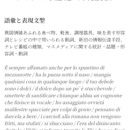
語彙と表現文型
異国情緒あふれる食べ物、軽食、調理器具、味を表す形容
詞とレシピの中で用いられる動詞、新旧の情報伝達手段、
テレビ番組の種類、マスメディアに関する統計・話題・形
容詞・動詞
È sempre affamato anche per lo spuntino di
mezzanotte / ha la puzza sotto il naso / mangia
qualsiasi cosa in qualunque luogo / il tuo debole
sono i dolci / il dolce dopo un po’ è stucchevole /
smettete di santificare chiunque abbia un cognome
che finisce in vocale / ho assaggiato ovvietà
maldestre spacciate per colpi di genio / pensano di
darcela a bere / i carciofi alla romana non vengono
fritti, ma stufati / si sbucciano / l’era del disincanto