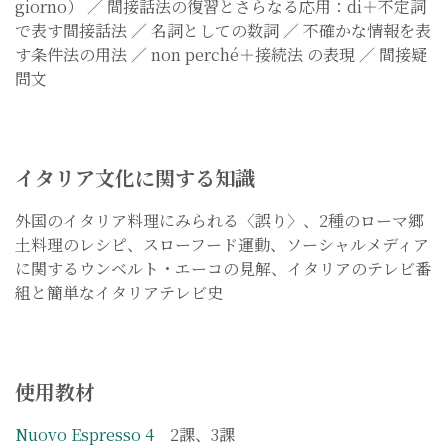
giorno） ／
間接話法の復習とさらなる応用：di＋不定詞
で表す間接話法 ／
名詞としての数詞 ／
不確かな情報を表
す条件法の用法 ／
non perché＋接続法 の表現 ／
間接疑
問文
イタリア文化に関する知識
外国のイタリア料理にみられる〈誤り〉、2種のローマ郷
土料理のレシピ、スローフード運動、ソーシャルメディア
に関するウンベルト・エーコの見解、イタリアのテレビ番
組と簡単なイタリアテレビ史
使用教材
Nuovo Espresso 4
2課、3課