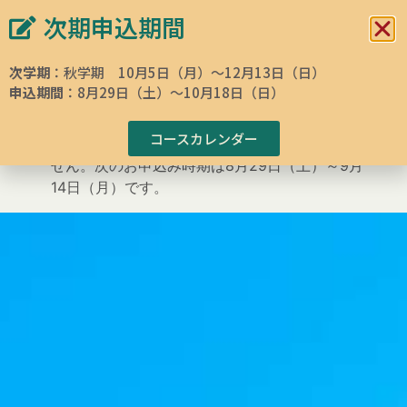
次期申込期間
イタリア文化会館 東京
イタリア語学校
次学期
：秋学期 10月5日（月）～12月13日（日）
申込期間
：8月29日（土）～10月18日（日）
ホームページ
»
イタリア語・イタリア文化コース検索
»
Courses
»
イタリア
語
»
イタリア語総合コース 中上級B2-2
コースカレンダー
現在お申込み期間外のため、お申込みいただけま
せん。次のお申込み時期は8月29日（土）～9月
14日（月）です。