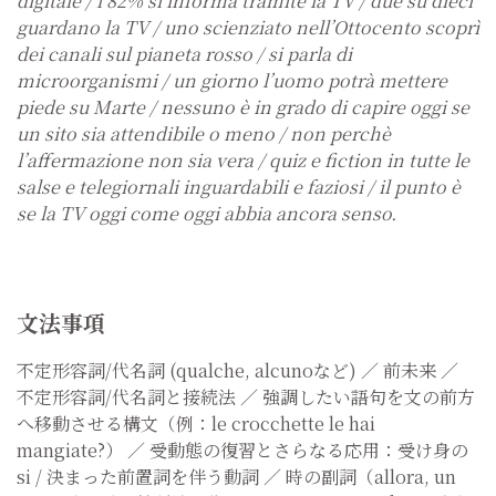
digitale / l’82% si informa tramite la TV / due su dieci
guardano la TV / uno scienziato nell’Ottocento scoprì
dei canali sul pianeta rosso / si parla di
microorganismi / un giorno l’uomo potrà mettere
piede su Marte / nessuno è in grado di capire oggi se
un sito sia attendibile o meno / non perchè
l’affermazione non sia vera / quiz e fiction in tutte le
salse e telegiornali inguardabili e faziosi / il punto è
se la TV oggi come oggi abbia ancora senso.
文法事項
不定形容詞/代名詞 (qualche, alcunoなど) ／
前未来 ／
不定形容詞/代名詞と接続法 ／
強調したい語句を文の前方
へ移動させる構文（例：le crocchette le hai
mangiate?） ／
受動態の復習とさらなる応用：受け身の
si /
決まった前置詞を伴う動詞 ／
時の副詞（allora, un