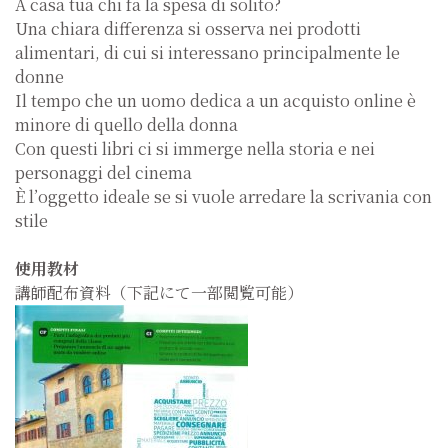
A casa tua chi fa la spesa di solito?
Una chiara differenza si osserva nei prodotti
alimentari, di cui si interessano principalmente le
donne
Il tempo che un uomo dedica a un acquisto online è
minore di quello della donna
Con questi libri ci si immerge nella storia e nei
personaggi del cinema
È l’oggetto ideale se si vuole arredare la scrivania con
stile
使用教材
講師配布資料（下記にて一部閲覧可能）