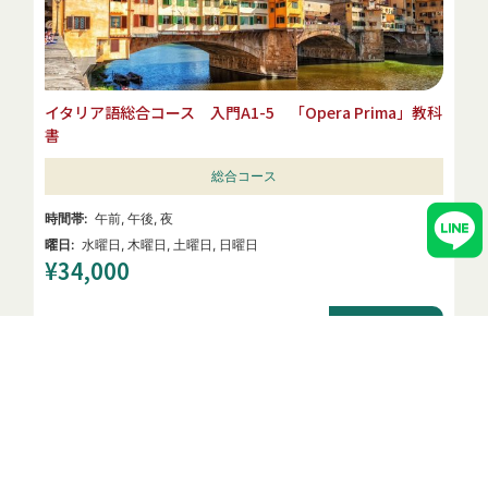
イタリア語総合コース 入門A1-5 「Opera Prima」教科
書
総合コース
LINE
午前
,
午後
,
夜
水曜日
,
木曜日
,
土曜日
,
日曜日
¥
34,000
詳細を見る