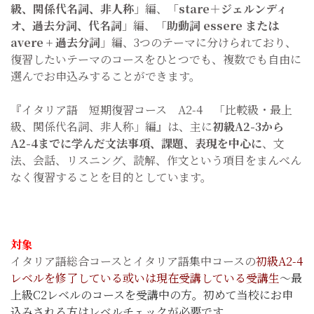
級、関係代名詞、非人称
」編、「
stare＋ジェルンディ
オ、過去分詞、代名詞
」編、「
助動詞 essere または
avere + 過去分詞
」編、3つのテーマに分けられており、
復習したいテーマのコースをひとつでも、複数でも自由に
選んでお申込みすることができます。
『イタリア語 短期復習コース A2-4 「比較級・最上
級、関係代名詞、非人称」編』は、主に
初級A2-3から
A2-4までに学んだ文法事項、課題、表現を中心に
、文
法、会話、リスニング、読解、作文という項目をまんべん
なく復習することを目的としています。
対象
イタリア語総合コースとイタリア語集中コースの
初級A2-4
レベルを修了している或いは現在受講している受講生
～最
上級C2レベルのコースを受講中の方。初めて当校にお申
込みされる方はレベルチェックが必要です。