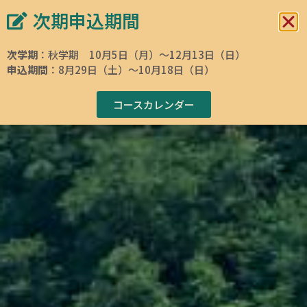
次期申込期間
イタリア文化会館 東京
イタリア語学校
次学期
：秋学期 10月5日（月）～12月13日（日）
申込期間
：8月29日（土）～10月18日（日）
ホームページ
»
イタリア語・イタリア文化コース検索
»
Courses
»
イタリア
語
»
イタリア語短期復習コース 初級A2-4レベル 「比較級・最上級、関
係代名詞、非人称」編 3回レッスン
コースカレンダー