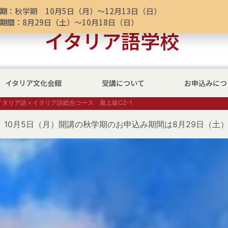
期
：秋学期 10月5日（月）～12月13日（日）
イタリア文化会館 東京
期間
：8月29日（土）～10月18日（日）
イタリア語学校
イタリア文化会館
受講について
お申込みにつ
イタリア語
»
イタリア語総合コース 最上級C2-1
10月5日（月）開講の秋学期のお申込み期間は8月29日（土）